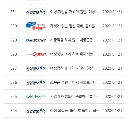
자
츠
궁
531
여성 자신감 저하의 원인, 여성성형 숙련도 갖춘 의료진 선택
2020-01-21
근
530
계획에 없는 임신 대비, 올바른 피임법 실천해야
2020-01-21
종
수
529
자궁적출 하지 않고 자궁근종치료 가능해
2020-01-21
술,
528
여성성병 조기 치료 위해서는 산부인과 성병검사 필요
2020-01-21
자
궁
527
여성검진에 대한 오해와 진실 … 정기적으로 산부인과 방문해야 하는 이유
2020-01-21
근
526
소음순 성형 레이저 시술로 간편하게
2020-01-21
종
치
525
가임기 여성들이 주의해야 할 ‘자궁근종’ 어떤 증상인가
2020-01-21
료,
524
여성 요실금, 출산 후 늘어난 골반근육이 원인
2020-01-21
하
이