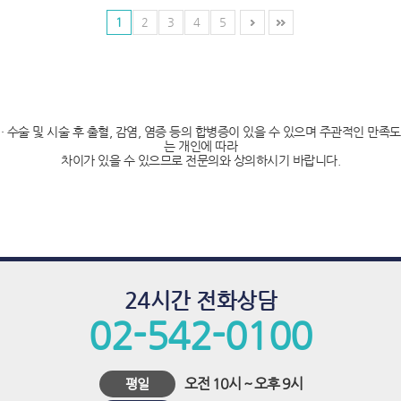
푸
1
2
3
4
5
치
료,
하
이
· 수술 및 시술 후 출혈, 감염, 염증 등의 합병증이 있을 수 있으며 주관적인 만족도
는 개인에 따라
푸,
차이가 있을 수 있으므로 전문의와 상의하시기 바랍니다.
하
이
푸
비
용,
24시간 전화상담
02-542-0100
하
이
푸
오전 10시 ~ 오후 9시
평일