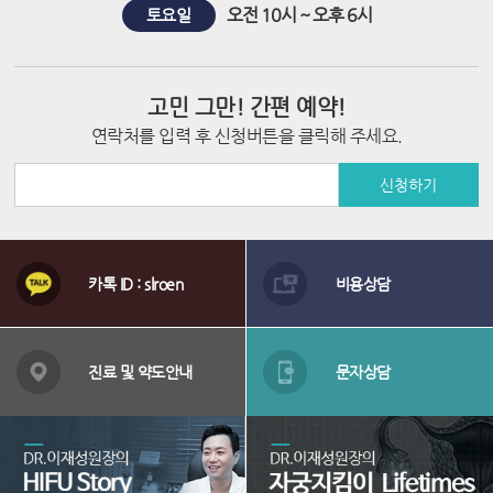
시
오전 10시 ~ 오후 6시
토요일
술
고민 그만! 간편 예약!
연락처를 입력 후 신청버튼을 클릭해 주세요.
신청하기
상
담
카톡 ID : slroen
비용상담
메
뉴
배
너
진료 및 약도안내
문자상담
영
역