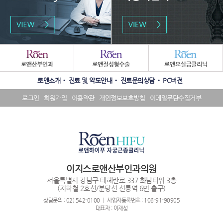
패
밀
리
수
SNS
사
로앤소개
진료 및 약도안내
진료문의상담
PC버전
상
배
이
내
너
트
로그인
회원가입
이용약관
개인정보보호방침
이메일무단수집거부
역
영
배
배
역
너
너
영
영
역
역
이지스로앤산부인과의원
서울특별시 강남구 테헤란로 337 화남타워 3층
(지하철 2호선/분당선 선릉역 6번 출구)
상담문의 : 02) 542-0100 ┃ 사업자등록번호 : 106-91-90905
대표자 : 이재성