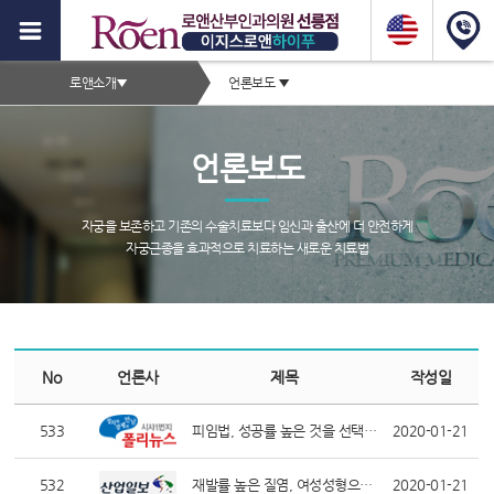
이
지
2depth
스
로앤소개
▼
언론보도
▼
메
로
서
뉴
브
앤
언론보도
타
하
이
이
틀
자궁을 보존하고 기존의 수술치료보다 임신과 출산에 더 안전하게
영
자궁근종을 효과적으로 치료하는 새로운 치료법
푸,
역
자
궁
서
근
브
No
언론사
제목
작성일
종
페
이
533
피임법, 성공률 높은 것을 선택하는 것이 중요해
2020-01-21
증
지
컨
상,
텐
532
재발률 높은 질염, 여성성형으로 개선할 수 있어
2020-01-21