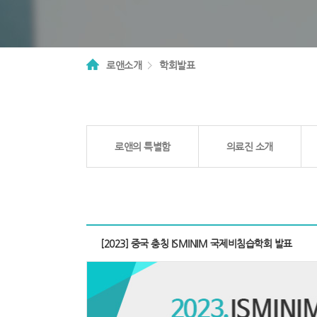
하
이
푸
로앤소개
학회발표
치
료,
하
2depth
이
영
로앤의 특별함
의료진 소개
역
푸,
하
이
서
푸
브
[2023] 중국 충칭 ISMINIM 국제비침습학회 발표
페
비
이
지
용,
컨
텐
하
츠