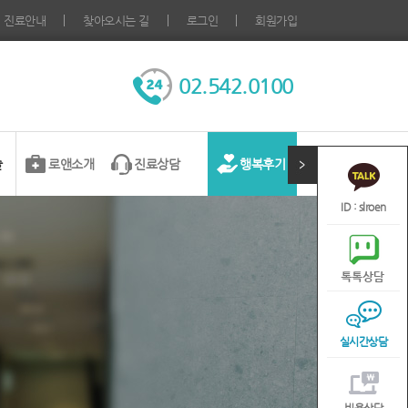
진료안내
찾아오시는 길
로그인
회원가입
02.542.0100
술
로앤소개
진료상담
행복후기
ID : slroen
실시간상담