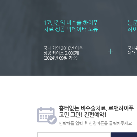
17년간의 비수술 하이푸
논문
치료 성공 빅데이터 보유
하이
국내 개인 2010년 이후
국내
성공 케이스 3,000례
채택 
(2024년 09월 기준)
간
24
상
편
시
담
흉터없는 비수술치료, 로앤하이푸
예
간
전
고민 그만! 간편예약!
약
전
화
화
번
연락처를 입력 후 신청버튼을 클릭해주세요
상
호,
담
카
톡