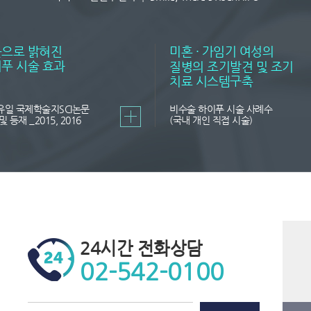
으로 밝혀진
미혼 ∙ 가임기 여성의
푸 시술 효과
질병의 조기발견 및 조기
치료 시스템구축
유일 국제학술지SCI논문
비수술 하이푸 시술 사례수
및 등재 _2015, 2016
(국내 개인 직접 시술)
24시간 전화상담
02-542-0100