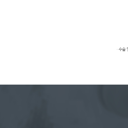
· 수술
성
공
치
료
의
경
쟁
력