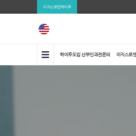
이
이지스로앤하이푸
지
스
로
앤
하
하이푸도입 산부인과전문의
이지스로
이
서
푸,
브
자
타
이
궁
틀
근
영
종
역
치
료,