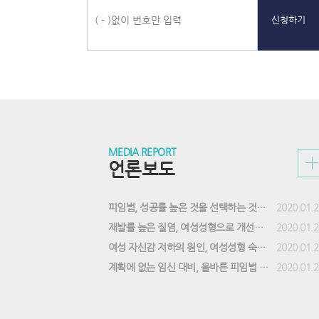
상
담,
신청하기
비
용
상
담,
문
자
상
담
바
로
언
질
실
가
론
문
시
MEDIA REPORT
기
보
과
간
언론보도
도
답
상
게
변
담
시
게
접
판
시
수
피임법, 성공률 높은 것을 선택하는 것이 중요해
2020.01.2
리
판
게
스
리
시
재발률 높은 질염, 여성성형으로 개선할 수 있어
2020.01.2
트
스
판
여성 자신감 저하의 원인, 여성성형 숙련도 갖춘 의료진 선택
2020.01.2
트
리
스
계획에 없는 임신 대비, 올바른 피임법 실천해야
2020.01.2
트