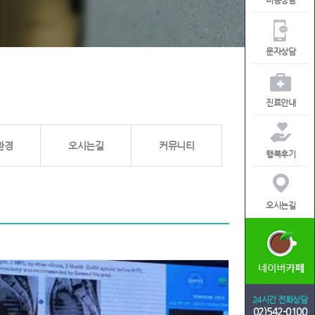
비용상담
문자상담
진료안내
환경
오시는길
커뮤니티
행복후기
오시는길
24시간 전화상담
02)542-0100