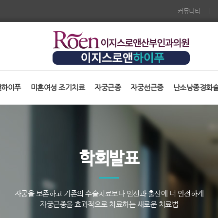
커뮤니티
앤하이푸
미혼여성 조기치료
자궁근종
자궁선근증
난소낭종경화
학회발표
자궁을 보존하고 기존의 수술치료보다 임신과 출산에 더 안전하게
자궁근종을 효과적으로 치료하는 새로운 치료법